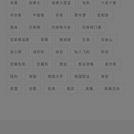
会展
加拿大
加拿大签证
包机
十全十美
华尔街
华盛顿
名校
夏令营
定制游
展会
巴菲特
巴菲特大会
巴菲特门票
拉斯维加斯
政策
新加坡
日本
旧金山
波士顿
洛杉矶
硅谷
私人飞机
科技
空腿包机
空腿机
签证
签证攻略
纽交所
纽约
美国
美国大学
美国签证
美签
英国
谷歌
赴美
酒店
高端
高端活动