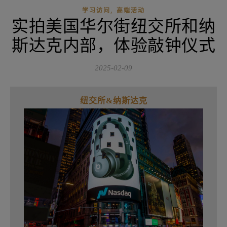
,
学习访问
高端活动
实拍美国华尔街纽交所和纳
斯达克内部，体验敲钟仪式
2025-02-09
纽交所&纳斯达克