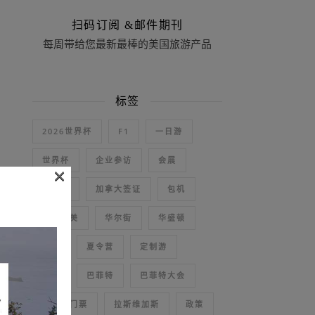
扫码订阅 &邮件期刊
每周带给您最新最棒的美国旅游产品
标签
2026世界杯
F1
一日游
世界杯
企业参访
会展
×
加拿大
加拿大签证
包机
十全十美
华尔街
华盛顿
名校
夏令营
定制游
展会
巴菲特
巴菲特大会
巴菲特门票
拉斯维加斯
政策