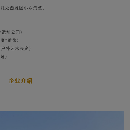
了几处西雅图小众景点：
）
的工业遗址公园）
“巨魔”雕像）
向海湾的户外艺术长廊）
秘境）
企业介绍