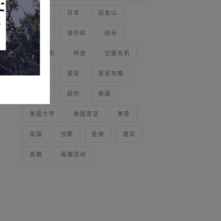
新加坡
日本
旧金山
波士顿
洛杉矶
硅谷
私人飞机
科技
空腿包机
空腿机
签证
签证攻略
纽交所
纽约
美国
美国大学
美国签证
美签
英国
谷歌
赴美
酒店
高端
高端活动