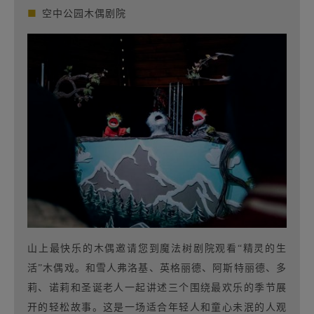
■
空中公园木偶剧院
山上最快乐的木偶邀请您到魔法树剧院观看“精灵的生
活”木偶戏。和雪人弗洛基、英格丽德、阿斯特丽德、多
莉、诺莉和圣诞老人一起讲述三个围绕最欢乐的季节展
开的轻松故事。这是一场适合年轻人和童心未泯的人观