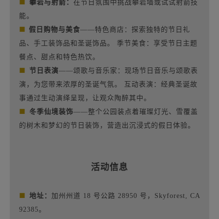
■
攀岩与射箭：
在节日氛围中挑战攀岩墙或试试射箭技
能。
■
假日购物与美食
——特色商店：探索独特的节日礼
品、手工装饰品和圣诞饰品。 季节美食：享受节日主题
餐点、甜点和特色热饮。
■
节日表演
——颂歌与音乐家：现场节日音乐与颂歌表
演，为您带来浓厚的圣诞气氛。 互动表演：经典圣诞故
事通过生动演绎呈现，让观众陶醉其中。
■
冬季仙境装饰
——整个公园装点着璀璨灯光、雪覆盖
的树木和梦幻的节日装饰，营造出沉浸式的假日体验。
活动信息
■
地址：
加州州道 18 号公路 28950 号，Skyforest, CA
92385。