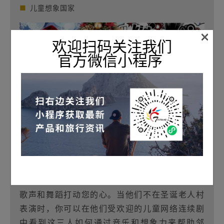
■
儿童想象国家
×
欢迎扫码关注我们
官方微信小程序
Kids Imagine Nation是一场充满活力的互动表
演，将欢乐和笑声与您喜爱的所有圣诞歌曲融为
一体！加入 Rachel、Aaron 和 Beatz，听他们用
歌声和舞蹈打动您的心。当他们不在圣诞老人村
表演时，你可以在他们受欢迎的儿童网络连续剧
中看到这三人如何通过音乐和想象力来帮助邻