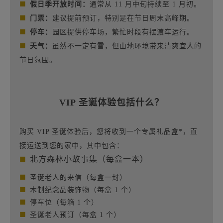
■
假日季开放时间：
通常从 11 月中旬持续至 1 月初。
■
门票：
建议提前预订，特别是在节日周末高峰期。
■
停车：
园区提供停车场，繁忙时段有摆渡车运行。
■
天气：
虽然不一定有雪，但山地环境带来清爽宜人的
节日氛围。
VIP 圣诞体验包括什么？
购买 VIP 圣诞体验后，您将收到一个专属礼品盒*，直
接运送到您的家中，其中包含：
■
北方森林小故事集（每盒一本）
■
圣诞老人的来信（每盒一封）
■
木制纪念品装饰物（每盒 1 个）
■
停车位（每箱 1 个）
■
圣诞老人预订（每盒 1 个）