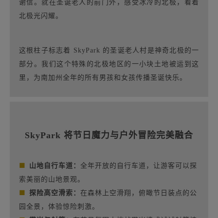
谢信。就在圣诞老人的前门外，感受冰冷的北极，看着
北极光闪耀。
这根柱子标志着 SkyPark 的圣诞老人村是神奇北极的一
部分。我们这个特殊的北极地区的一小块土地被运到这
里，为南加州全年的所有男孩和女孩传播圣诞快乐。
SkyPark 将节日魔力与户外冒险完美融合
■
山地自行车道：
全年开放的自行车道，让游客可以探
索美丽的山地景观。
■
探险高空滑索：
在森林上空滑翔，俯瞰节日装点的公
园全景，体验惊险刺激。